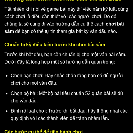
Tất nhiên khi nói về game bài này thì việc nắm kỹ luật cùng
cách chơi là điều cần thiết với các người chơi. Do đó,
chúng ta sẽ cùng đi vào hướng dẫn cụ thể cách
chơi bài
sâm
để bạn có thể tự tin tham gia bất kỳ ván đấu nào.
Chuẩn bị kỹ điều kiện trước khi chơi bài sâm
Trước khi bắt đầu, bạn cần chuẩn bị cho một ván bài sâm.
Dưới đây là tổng hợp một số hướng dẫn quan trọng:
Chọn bạn chơi: Hãy chắc chắn rằng bạn có đủ người
chơi cho một ván đấu.
Chọn bộ bài: Một bộ bài tiêu chuẩn 52 quân bài sẽ đủ
cho ván đấu.
Định rõ luật chơi: Trước khi bắt đầu, hãy thống nhất các
quy định với các thành viên để tránh nhầm lẫn.
Các bước cụ thể để tiến hành chơi