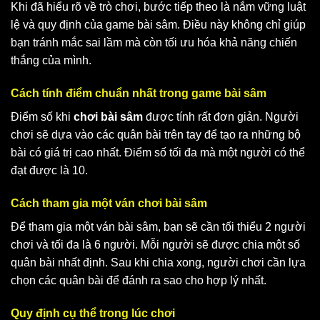
Khi đã hiểu rõ về trò chơi, bước tiếp theo là nắm vững luật
lệ và quy định của game bài sâm. Điều này không chỉ giúp
bạn tránh mắc sai lầm mà còn tối ưu hóa khả năng chiến
thắng của mình.
Cách tính điểm chuẩn nhất trong game bài sâm
Điểm số khi
chơi bài sâm
được tính rất đơn giản. Người
chơi sẽ dựa vào các quân bài trên tay để tạo ra những bộ
bài có giá trị cao nhất. Điểm số tối đa mà một người có thể
đạt được là 10.
Cách tham gia một ván chơi bài sâm
Để tham gia một ván bài sâm, bạn sẽ cần tối thiểu 2 người
chơi và tối đa là 6 người. Mỗi người sẽ được chia một số
quân bài nhất định. Sau khi chia xong, người chơi cần lựa
chọn các quân bài để đánh ra sao cho hợp lý nhất.
Quy định cụ thể trong lúc chơi