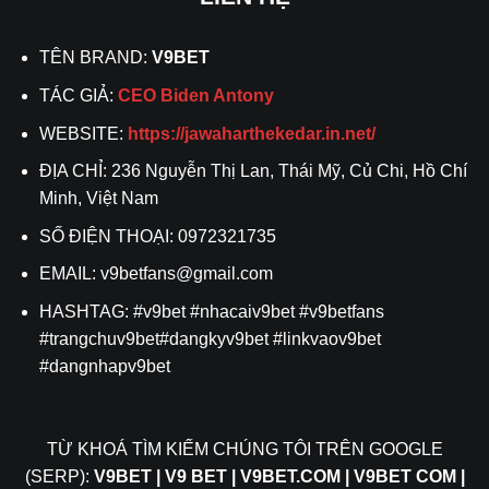
TÊN BRAND:
V9BET
TÁC GIẢ:
CEO Biden Antony
WEBSITE:
https://jawaharthekedar.in.net/
ĐỊA CHỈ: 236 Nguyễn Thị Lan, Thái Mỹ, Củ Chi, Hồ Chí
Minh, Việt Nam
SỐ ĐIỆN THOẠI: 0972321735
EMAIL:
v9betfans@gmail.com
HASHTAG: #v9bet #nhacaiv9bet #v9betfans
#trangchuv9bet#dangkyv9bet #linkvaov9bet
#dangnhapv9bet
TỪ KHOÁ TÌM KIẾM CHÚNG TÔI TRÊN GOOGLE
(SERP):
V9BET | V9 BET | V9BET.COM | V9BET COM |