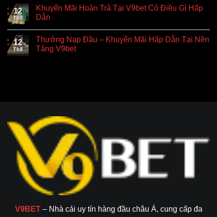
Khuyến Mãi Hoàn Trả Tại V9bet Có Điều Gì Hấp
12
Dẫn
Th8
Thưởng Nạp Đầu – Khuyến Mãi Hấp Dẫn Tại Nền
12
Tảng V9bet
Th8
V9BET
– Nhà cái uy tín hàng đầu châu Á, cung cấp đa