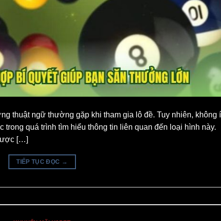
ững thuật ngữ thường gặp khi tham gia lô đề. Tuy nhiên, không í
rong quá trình tìm hiểu thông tin liên quan đến loại hình này.
được […]
TIẾP TỤC ĐỌC
→