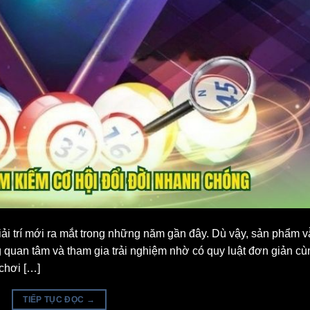
giải trí mới ra mắt trong những năm gần đây. Dù vậy, sản phẩm 
quan tâm và tham gia trải nghiệm nhờ có quy luật đơn giản cù
chơi […]
TIẾP TỤC ĐỌC
→