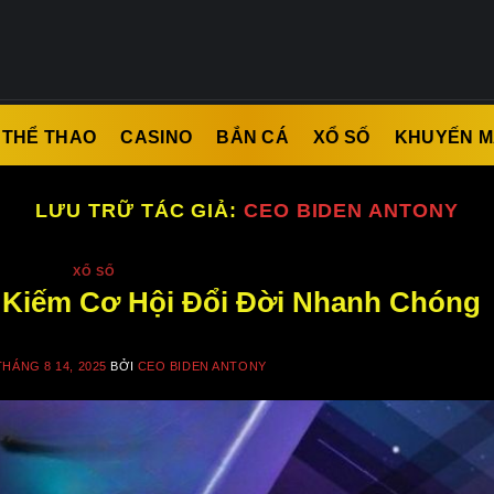
THỂ THAO
CASINO
BẮN CÁ
XỔ SỐ
KHUYẾN M
LƯU TRỮ TÁC GIẢ:
CEO BIDEN ANTONY
XỔ SỐ
m Kiếm Cơ Hội Đổi Đời Nhanh Chóng
THÁNG 8 14, 2025
BỞI
CEO BIDEN ANTONY