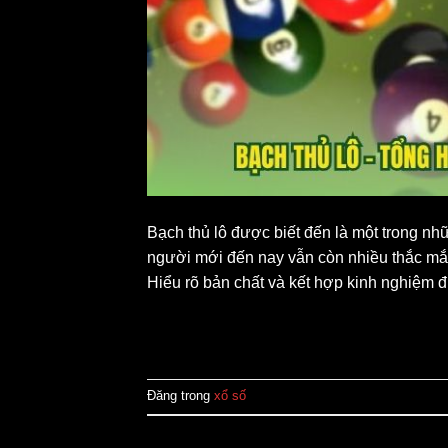
Bạch thủ lô được biết đến là một trong nh
người mới đến nay vẫn còn nhiều thắc mắc t
Hiểu rõ bản chất và kết hợp kinh nghiệm 
Đăng trong
xổ số